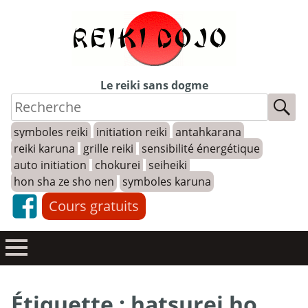
Skip
to
content
Le reiki sans dogme
symboles reiki
initiation reiki
antahkarana
reiki karuna
grille reiki
sensibilité énergétique
auto initiation
chokurei
seiheiki
hon sha ze sho nen
symboles karuna
Cours gratuits
Étiquette :
hatsurei ho