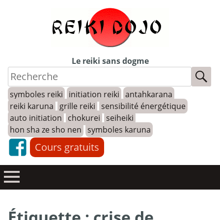
Skip
to
content
Le reiki sans dogme
symboles reiki
initiation reiki
antahkarana
reiki karuna
grille reiki
sensibilité énergétique
auto initiation
chokurei
seiheiki
hon sha ze sho nen
symboles karuna
Cours gratuits
Étiquette :
crise de