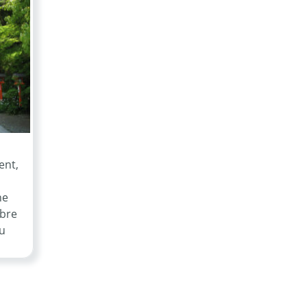
ent,
ne
mbre
u