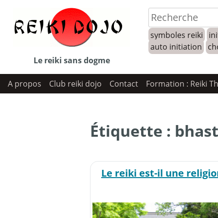
Skip
to
symboles reiki
ini
content
auto initiation
ch
Le reiki sans dogme
A propos
Club reiki dojo
Contact
Formation : Reiki T
Étiquette :
bhast
Le reiki est-il une religio