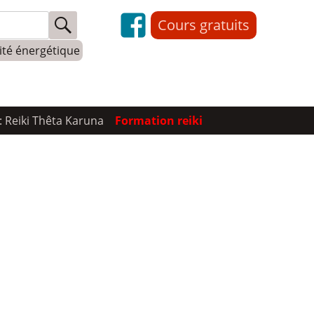
Cours gratuits
lité énergétique
: Reiki Thêta Karuna
Formation reiki