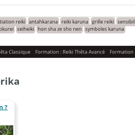
tiation reiki
antahkarana
reiki karuna
grille reiki
sensibi
okurei
seiheiki
hon sha ze sho nen
symboles karuna
hêta Classique
Formation : Reiki Thêta Avancé
Formation 
rika
n ?