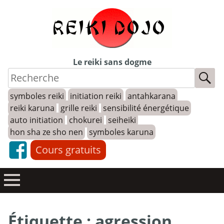
Skip
to
content
Le reiki sans dogme
symboles reiki
initiation reiki
antahkarana
reiki karuna
grille reiki
sensibilité énergétique
auto initiation
chokurei
seiheiki
hon sha ze sho nen
symboles karuna
Cours gratuits
Étiquette :
agression