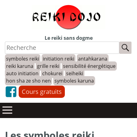
Skip
to
content
Le reiki sans dogme
symboles reiki
initiation reiki
antahkarana
reiki karuna
grille reiki
sensibilité énergétique
auto initiation
chokurei
seiheiki
hon sha ze sho nen
symboles karuna
Cours gratuits
Les symboles reiki