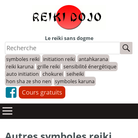
Skip
to
content
Le reiki sans dogme
symboles reiki
initiation reiki
antahkarana
reiki karuna
grille reiki
sensibilité énergétique
auto initiation
chokurei
seiheiki
hon sha ze sho nen
symboles karuna
Cours gratuits
Autres symboles reiki