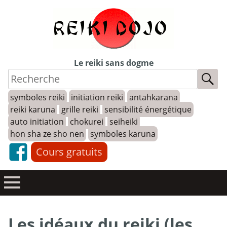
Skip
to
content
Le reiki sans dogme
symboles reiki
initiation reiki
antahkarana
reiki karuna
grille reiki
sensibilité énergétique
auto initiation
chokurei
seiheiki
hon sha ze sho nen
symboles karuna
Cours gratuits
Les idéaux du reiki (les