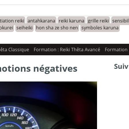
tiation reiki
antahkarana
reiki karuna
grille reiki
sensibi
okurei
seiheiki
hon sha ze sho nen
symboles karuna
hêta Classique
Formation : Reiki Thêta Avancé
Formation 
Suiv
motions négatives