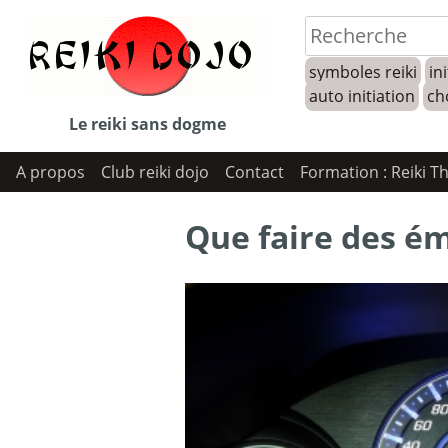
Skip
to
symboles reiki
ini
content
auto initiation
ch
Le reiki sans dogme
A propos
Club reiki dojo
Contact
Formation : Reiki T
Que faire des é