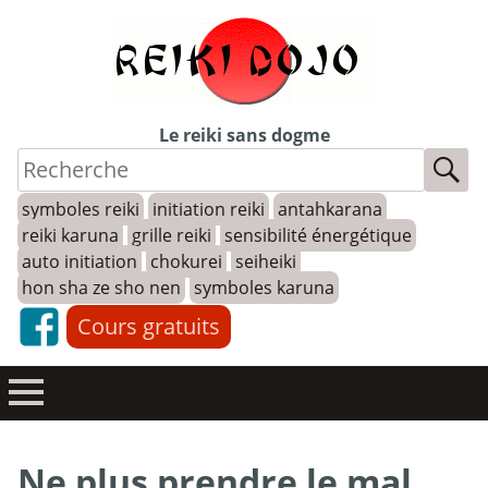
Skip
to
content
Le reiki sans dogme
symboles reiki
initiation reiki
antahkarana
reiki karuna
grille reiki
sensibilité énergétique
auto initiation
chokurei
seiheiki
hon sha ze sho nen
symboles karuna
Cours gratuits
Ne plus prendre le mal