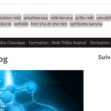
tiation reiki
antahkarana
reiki karuna
grille reiki
sensibi
okurei
seiheiki
hon sha ze sho nen
symboles karuna
hêta Classique
Formation : Reiki Thêta Avancé
Formation 
Suiv
og