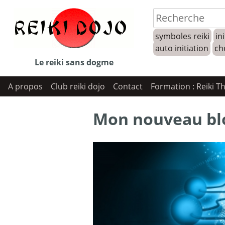
Skip
to
symboles reiki
ini
content
auto initiation
ch
Le reiki sans dogme
A propos
Club reiki dojo
Contact
Formation : Reiki T
Mon nouveau bl