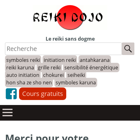
Skip
to
content
Le reiki sans dogme
symboles reiki
initiation reiki
antahkarana
reiki karuna
grille reiki
sensibilité énergétique
auto initiation
chokurei
seiheiki
hon sha ze sho nen
symboles karuna
Cours gratuits
Merci pour votre