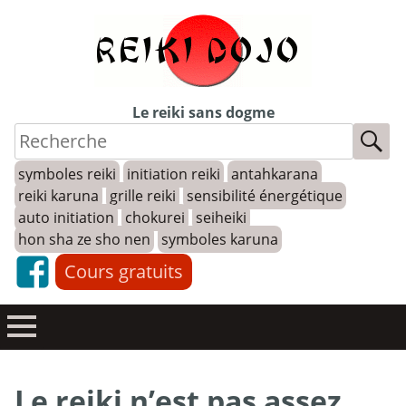
Skip
to
content
Le reiki sans dogme
symboles reiki
initiation reiki
antahkarana
reiki karuna
grille reiki
sensibilité énergétique
auto initiation
chokurei
seiheiki
hon sha ze sho nen
symboles karuna
Cours gratuits
Le reiki n’est pas assez