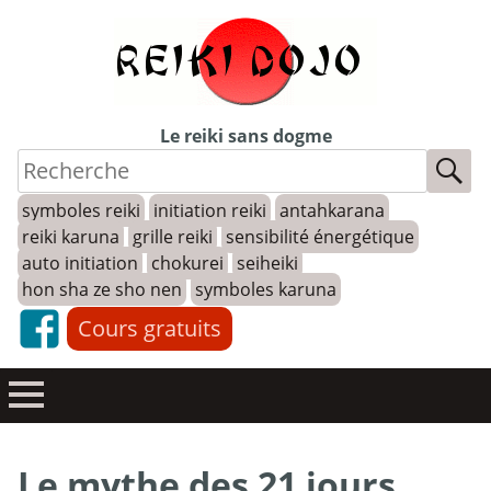
Skip
to
content
Le reiki sans dogme
symboles reiki
initiation reiki
antahkarana
reiki karuna
grille reiki
sensibilité énergétique
auto initiation
chokurei
seiheiki
hon sha ze sho nen
symboles karuna
Cours gratuits
Le mythe des 21 jours