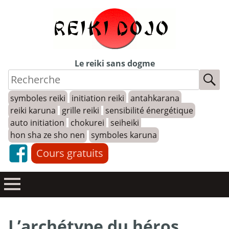
Skip
to
content
Le reiki sans dogme
symboles reiki
initiation reiki
antahkarana
reiki karuna
grille reiki
sensibilité énergétique
auto initiation
chokurei
seiheiki
hon sha ze sho nen
symboles karuna
Cours gratuits
L’archétype du héros