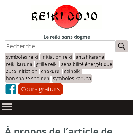
Skip
to
content
Le reiki sans dogme
symboles reiki
initiation reiki
antahkarana
reiki karuna
grille reiki
sensibilité énergétique
auto initiation
chokurei
seiheiki
hon sha ze sho nen
symboles karuna
Cours gratuits
À propos de l’article de